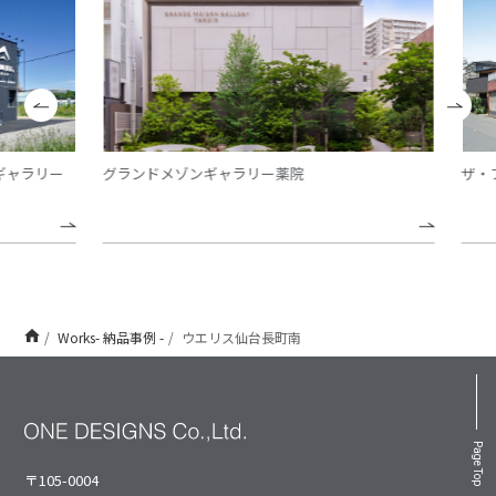
ャラリー
グランドメゾンギャラリー薬院
ザ・フ
Works- 納品事例 -
ウエリス仙台長町南
Page Top
〒105-0004