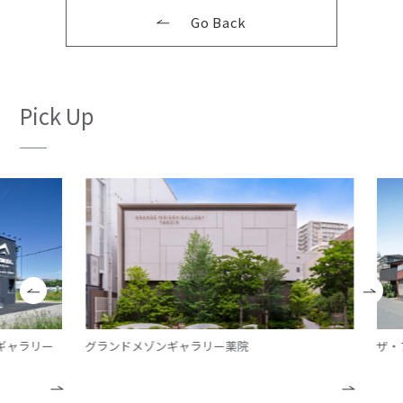
Go Back
Pick Up
ャラリー
グランドメゾンギャラリー薬院
ザ・フ