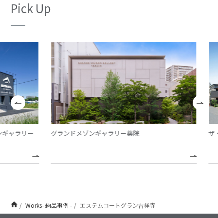
Pick Up
ギャラリー
グランドメゾンギャラリー薬院
ザ・
Works- 納品事例 -
エステムコートグラン吉祥寺