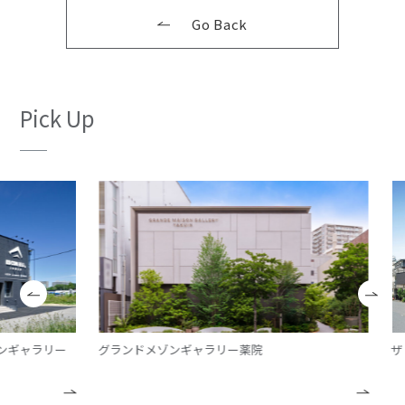
Go Back
Pick Up
ギャラリー
グランドメゾンギャラリー薬院
ザ・