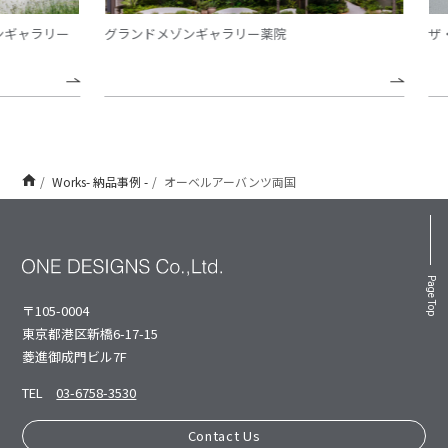
ギャラリー
グランドメゾンギャラリー薬院
ザ・
Works- 納品事例 -
オーベルアーバンツ両国
Page Top
〒105-0004
東京都港区新橋6-17-15
菱進御成⾨ビル7F
TEL
03-6758-3530
Contact Us