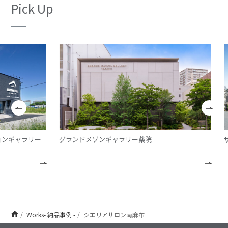
Pick Up
ギャラリー
グランドメゾンギャラリー薬院
ザ・
Works- 納品事例 -
シエリアサロン南麻布