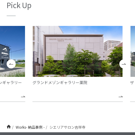
Pick Up
ギャラリー
グランドメゾンギャラリー薬院
ザ・
Works- 納品事例 -
シエリアサロン吉祥寺