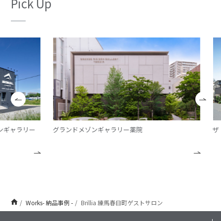
Pick Up
ギャラリー
グランドメゾンギャラリー薬院
ザ・
Works- 納品事例 -
Brillia 練馬春日町ゲストサロン