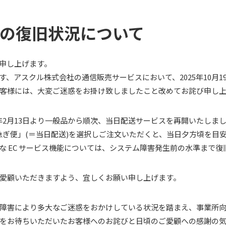
の復旧状況について
申し上げます。
、アスクル株式会社の通信販売サービスにおいて、2025年10月
客様には、大変ご迷惑をお掛け致しましたこと改めてお詫び申し
26年2月13日より一般品から順次、当日配送サービスを再開いたし
お急ぎ便」(＝当日配送)を選択しご注文いただくと、当日夕方頃を目
な EC サービス機能については、システム障害発生前の水準まで復
愛顧いただきますよう、宜しくお願い申し上げます。
障害により多大なご迷惑をおかけしている状況を踏まえ、事業所向け（
をお待ちいただいたお客様へのお詫びと日頃のご愛顧への感謝の気持ち