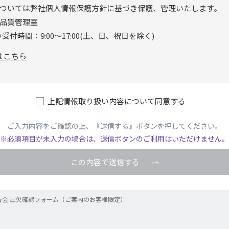
ついては弊社個⼈情報保護⽅針に基づき保護、管理いたします。
 品質管理室
09 受付時間：9:00〜17:00(⼟、⽇、祝⽇を除く)
はこちら
上記情報取り扱い内容について同意する
ご⼊⼒内容をご確認の上、『送信する』ボタンを押してください。
※必須項⽬が未⼊⼒の場合は、送信ボタンのご利⽤はいただけません。
この内容で送信する
告会 出欠確認フォーム（ご案内のお客様限定）