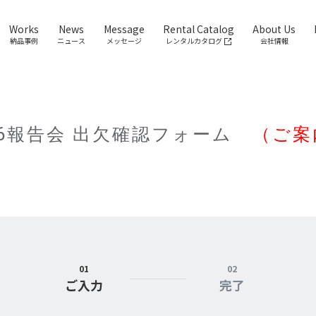
Works
News
Message
Rental Catalog
About Us
納品事例
ニュース
メッセージ
レンタルカタログ
会社情報
26報告会 出欠確認フォーム
（ご案
01
02
ご入力
完了