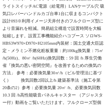
ライトスイッチAC電源（給電用）LANケーブル穴 吸
気口レバーハンドルカゴ台車1台に収まるコンパクト
設計093※利用イメージ天井付きのフルクローズ型に
より音漏れを軽減。簡易組立構造で設置時間を大幅
短縮します。設置工事機能紹介ハコブース ソロWS-
HBS3W970×D970×H2105mm内装材：国土交通大臣認
定・メラミン不燃化粧板重量：約100kg換気量：75㎥
/h(50Hz)、80㎥ /h(60Hz)換気回数：59 回 /h 厚生労働
省『換気の悪い密閉空間』を改善するための換気の
方法」 参考：必要換気量30㎥/h（ビル管理法に基づ
く） 換気回数2回以上/h 建築基準法（施工令第
20条の2）参考：必要換気量 20㎥ /h、必要換気回数
10.3 回 /h高性能吸音パネルキャスター （アジャスタ
ー付）動画をご覧いただけます。フルクローズ型個