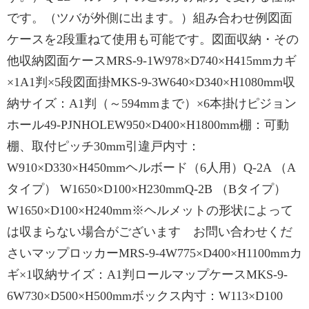
です。（ツバが外側に出ます。）組み合わせ例図面
ケースを2段重ねて使用も可能です。図面収納・その
他収納図面ケースMRS-9-1W978×D740×H415mmカギ
×1A1判×5段図面掛MKS-9-3W640×D340×H1080mm収
納サイズ：A1判（～594mmまで）×6本掛けピジョン
ホール49-PJNHOLEW950×D400×H1800mm棚：可動
棚、取付ピッチ30mm引違戸内寸：
W910×D330×H450mmヘルボード（6人用）Q-2A （A
タイプ） W1650×D100×H230mmQ-2B （Bタイプ）
W1650×D100×H240mm※ヘルメットの形状によって
は収まらない場合がございます お問い合わせくだ
さいマップロッカーMRS-9-4W775×D400×H1100mmカ
ギ×1収納サイズ：A1判ロールマップケースMKS-9-
6W730×D500×H500mmボックス内寸：W113×D100