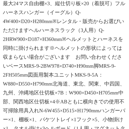
最大24マス自由棚×3、縦仕切り板×20（着脱可）フル
ハーネスハンガー（イーグル）Q-
4W400×D20×H280mm※レンタル・販売からお選びい
ただけますヘルハーネスラック（3人用）Q-
2HRW900×D187×H360mm※ヘルメットとハーネスを
同時に掛けられます※ヘルメットの形状によっては
収まらない場合がございます お問い合わせくださ
いベースMRS-9-2BW978×D740×H90mm脚MRS-9-
2FH505mm図面用製本ユニットMKS-9-5A：
W880×D550×H790mm北海道、東北、関東、中四国、
九州、沖縄地区仕切板×7B：W900×D450×H705mm中
部、関西地区仕切板×4※ABともに横向きでの使用不
可掃除用具入れN-6W455×D515×H1790mmハンガーバ
ー×1、棚板×1、バケツトレイ×1フック×5、小物掛け
×1、タオル掛け×3ヘルボード（1人用・マグネットタ