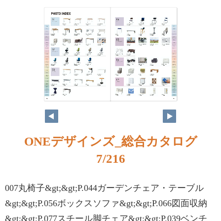
ONEデザインズ_総合カタログ
7/216
007丸椅子&gt;&gt;P.044ガーデンチェア・テーブル
&gt;&gt;P.056ボックスソファ&gt;&gt;P.066図面収納
&gt;&gt;P.077スチール脚チェア&gt;&gt;P.039ベンチ