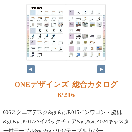
ONEデザインズ_総合カタログ
6/216
006スクエアデスク&gt;&gt;P.015インワゴン・脇机
&gt;&gt;P.017ハイバックチェア&gt;&gt;P.024キャスタ
ー付テーブル&gt;&gt;P.032テーブルカバー