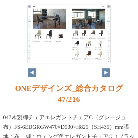
ONEデザインズ_総合カタログ
47/216
047木製脚チェアエレガントチェアG（グレージュ
布）FS-6EDGRGW470×D530×H825（SH435）mm張
地：布 脚：ウェンゲ色エレガントチェアG（ブラッ