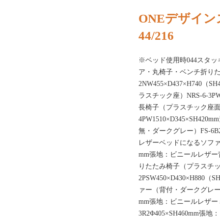
ONEデザイン
44/216
※ベッド使用時044スタ
ア・丸椅子・ベンチ折りたた
2NW455×D437×H74
ラスチック座）NRS-6-3PW
長椅子（プラスチック座面・
4PW1510×D345×SH
無・ダークグレー）FS-6B2
レザーベッドになるソファFS-6
mm張地：ビニールレザー背を
りたたみ椅子（プラスチック
2PSW450×D430×H8
ァー（背付・ダークグレー）FS-
mm張地：ビニールレザーミ
3R2Φ405×SH460m