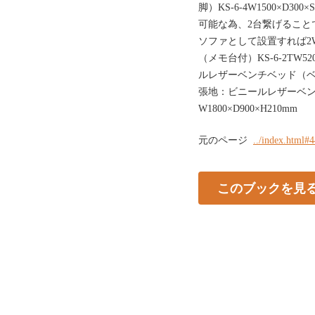
脚）KS-6-4W1500×D
可能な為、2台繋げること
ソファとして設置すれば2
（メモ台付）KS-6-2TW52
ルレザーベンチベッド（ベージュ
張地：ビニールレザーベンチ時
W1800×D900×H210mm
元のページ
../index.html#
このブックを見