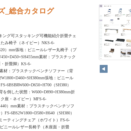
ズ_総合カタログ
ッキング可スタッキング可機能紹介折畳チェ
み椅子（ネイビー）NKS-6-
0（SH420）mm張地：ビニールレザー丸椅子（プ
450×D450×SH455mm素材：プラスチック
折畳脚）KS-6-
420mm素材：プラスチックベンチソファー（背
W1800×D460×SH380mm張地：ビニール
BSBRW600×D650×H700（SH380）
倒した状態：W600×D890×H380mm折
座・ネイビー）MFS-6-
80（SH440）mm素材：プラスチックベンチソフ
6BS2W1800×D580×H640（SH380）
ーティングチェア（ホワイト）FS-6-
m張地：ビニールレザー長椅子（木座面・折畳