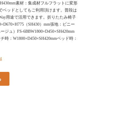
300×SH430mm素材：集成材フルフラットに変形
でベッドとしてもご利用頂けます。普段は
Way用途で活用できます。折りたたみ椅子
0×D670×H775（SH430）mm張地：ビニー
）FS-6BBW1800×D450×SH420mm
：W1800×D450×SH420mmベッド時：
44
る