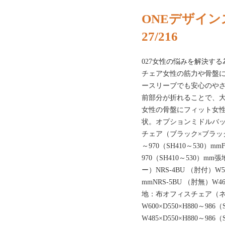
ONEデザイン
27/216
027女性の悩みを解決す
チェア女性の筋力や骨盤
ースリーブでも安心のや
前部分が折れることで、
女性の骨盤にフィット女
状。オプションミドルバッ
チェア（ブラック×ブラック）F
～970（SH410～530）mmF
970（SH410～530）
ー）NRS-4BU （肘付）W585
mmNRS-5BU （肘無）W46
地：布オフィスチェア（ネイ
W600×D550×H880～986
W485×D550×H880～9