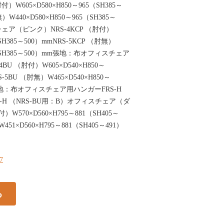
）W605×D580×H850～965（SH385～
）W440×D580×H850～965（SH385～
ェア（ピンク）NRS-4KCP （肘付）
（SH385～500）mmNRS-5KCP （肘無）
65（SH385～500）mm張地：布オフィスチェア
U （肘付）W605×D540×H850～
S-5BU （肘無）W465×D540×H850～
m張地：布オフィスチェア用ハンガーFRS-H
RS-H （NRS-BU用：B）オフィスチェア（ダ
W570×D560×H795～881（SH405～
451×D560×H795～881（SH405～491）
27
る