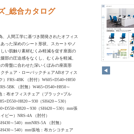
ズ_総合カタログ
る為、人間工学に基づき開発されたオフィス
にあった深めのシート形状、スカートやノ
さしい肌触り素材むくみ軽減を促す座面の
大腿部の圧迫感をなくし、むくみを軽減。
性の骨盤に合わせた深いくぼみの座面形
クチェア・ローバックチェアABオフィス
RS-4BK （肘付）W605×D540×H850
RS-5BK （肘無）W465×D540×H850～
mm張地：布オフィスチェア（ブラック×ブル
×D550×H820～930（SH420～530）
0×D550×H820～930（SH420～530）mm張
ビー）NRS-4A （肘付）
（SH430～540）mmNRS-5A （肘無）
86（SH430～540）mm張地：布カシコチェア