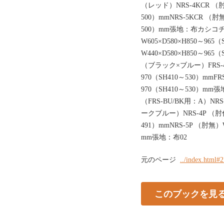
（レッド）NRS-4KCR （肘付
500）mmNRS-5KCR （肘無
500）mm張地：布カシコチ
W605×D580×H850～965
W440×D580×H850～9
（ブラック×ブルー）FRS-4B
970（SH410～530）mmFR
970（SH410～530）m
（FRS-BU/BK用：A）N
ークブルー）NRS-4P （肘付）
491）mmNRS-5P （肘無）W
mm張地：布02
元のページ
../index.html#
このブックを見