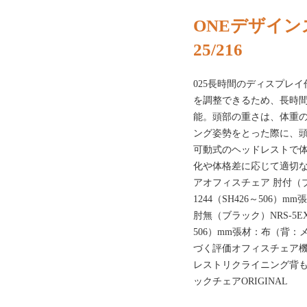
ONEデザイン
25/216
025長時間のディスプレ
を調整できるため、長時
能。頭部の重さは、体重の
ング姿勢をとった際に、
可動式のヘッドレストで
化や体格差に応じて適切
アオフィスチェア 肘付（ブラッ
1244（SH426～506
肘無（ブラック）NRS-5EXW5
506）mm張材：布（背
づく評価オフィスチェア
レストリクライニング背
ックチェアORIGINAL