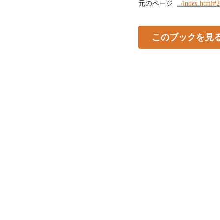
元のページ
../index.html#
このブックを見