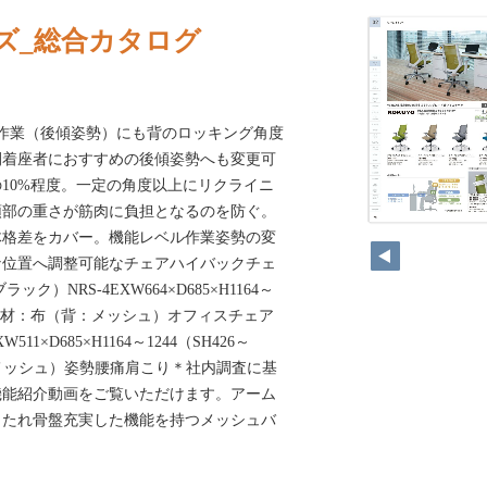
ズ_総合カタログ
イ作業（後傾姿勢）にも背のロッキング角度
間着座者におすすめの後傾姿勢へも変更可
10%程度。一定の角度以上にリクライニ
頭部の重さが筋肉に負担となるのを防ぐ。
体格差をカバー。機能レベル作業姿勢の変
な位置へ調整可能なチェアハイバックチェ
ク）NRS-4EXW664×D685×H1164～
）mm張材：布（背：メッシュ）オフィスチェア
11×D685×H1164～1244（SH426～
：メッシュ）姿勢腰痛肩こり＊社内調査に基
機能紹介動画をご覧いただけます。アーム
もたれ骨盤充実した機能を持つメッシュバ