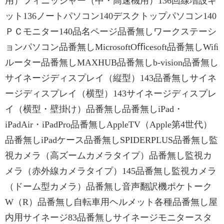
用）フィニッシャー（中・高速機用）136回線増設キ
ット136ノートパソコン140デスクトップパソコン140
ＰＣモニター140品名ページ品番無しワークステーシ
ョンパソコン品番無しMicrosoftOﬃcesoft品番無しWiﬁ
ルーター品番無しMAXHUB品番無しb-vision品番無し
サイネージディスプレイ（縦型）143品番無しサイネ
ージディスプレイ（横型）143サイネージディスプレ
イ（横型・壁掛け）品番無し品番無しiPad・
iPadAir・iPadPro品番無しAppleTV（Apple第4世代）
品番無しiPadケース品番無しSPIDERPLUS品番無し監
視カメラ（高ズームカメラタイプ）品番無し監視カ
メラ（赤外線カメラタイプ）145品番無し監視カメラ
（ドーム型カメラ）品番無し音声翻訳機ポケトーク
W（R）品番無し自転車用ヘルメット各種品番無し屋
内用サイネージ83品番無しサイネージモニタースタ