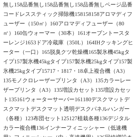
無し158品番無し158品番無し158品番無しページ品番
コードレススティック掃除機158158158アロマディフ
ューザー（150㎡）160アロマディフューザー（80
㎡）160缶ウォーマー（30本）161オーブントースタ
ーレンジ1653ドア冷蔵庫（350L）164IHクッキングヒ
ーター（一口）165脱臭クツ乾燥機165製氷機45kgタ
イプ157製氷機45kgタイプ157製氷機25kgタイプ157製
氷機25kgタイプ15717・1817・18卓上複合機（A3）
135モノクロレーザープリンタ（A3）135カラーレー
ザープリンタ（A3）135増設カセット135増設カセッ
ト135161ウォーターサーバー161180デスクマットデ
スクマットデスクマット透明デスクパネルハンガー
（各種）123布団セット125127植栽各種136デジタル
カラー複合機136インナーフィニッシャー（低速機