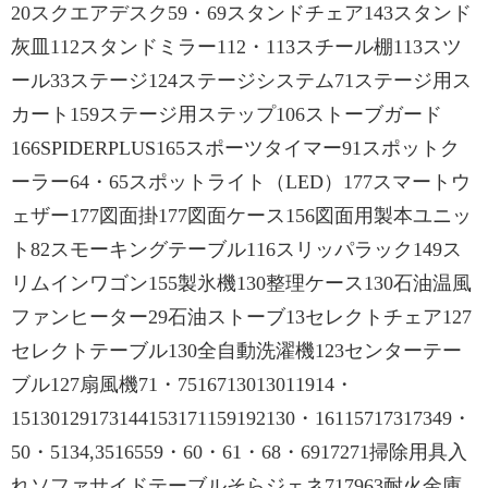
20スクエアデスク59・69スタンドチェア143スタンド
灰皿112スタンドミラー112・113スチール棚113スツ
ール33ステージ124ステージシステム71ステージ用ス
カート159ステージ用ステップ106ストーブガード
166SPIDERPLUS165スポーツタイマー91スポットク
ーラー64・65スポットライト（LED）177スマートウ
ェザー177図面掛177図面ケース156図面用製本ユニッ
ト82スモーキングテーブル116スリッパラック149ス
リムインワゴン155製氷機130整理ケース130石油温風
ファンヒーター29石油ストーブ13セレクトチェア127
セレクトテーブル130全自動洗濯機123センターテー
ブル127扇風機71・7516713013011914・
15130129173144153171159192130・16115717317349・
50・5134,3516559・60・61・68・6917271掃除用具入
れソファサイドテーブルそらジェネ717963耐火金庫