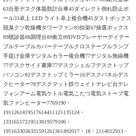
63台形デスク体脂肪計台車45ダイレクト倒れ防止ポ
ール33卓上 LED ライト卓上複合機45ダストボックス
脱臭クツ乾燥機タワーファン83担架67抽選ボックス
89聴診器88調理台89衝立89DVDプレーヤーデイテー
ブルテーブルカバーテーブルクロステーブルランプ
手提げ金庫デジタルカラー複合機77デジタル無線機
77デスクサイド書庫77デスクシェルフデスクトップ
パソコン82デスクトップミラー16デスクパネルデス
クヒーター78デスクマット鉄ウェイトテレビ台テレ
フォンアーム電気ケトル電気こたつ電気ストーブ電
気ファンヒーター7769190・
1911261419517614411121135124・
13316517219513019579106・
1951633036331591261361492017・18・2114012913・