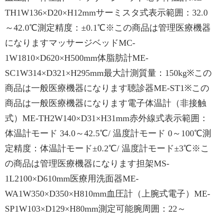
TH1W136×D20×H12mmサーミスタ式表示範囲：32.0
～42.0℃測定精度：±0.1℃※この商品は管理医療機器
になりますマッサージベッドMC-
1W1810×D620×H500mm体脂肪計ME-
SC1W314×D321×H295mm最大計測質量：150kg※この
商品は一般医療機器になります聴診器ME-ST1※この
商品は一般医療機器になります電子体温計（非接触
式）ME-TH2W140×D31×H31mm赤外線式表示範囲：
体温計モード 34.0～42.5℃/ 温度計モード 0～100℃測
定精度：体温計モード±0.2℃/ 温度計モード±3℃※こ
の商品は管理医療機器になります担架MS-
1L2100×D610mm医療用洗面器ME-
WA1W350×D350×H810mm血圧計（上腕式電子）ME-
SP1W103×D129×H80mm測定可能腕周囲：22～