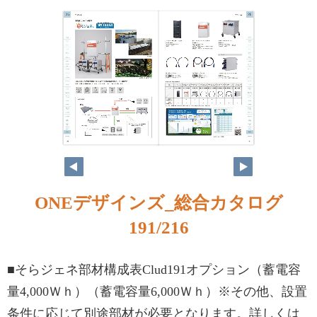
ONEデザインズ_総合カタログ
191/216
■そらジェネ部材構成表Clud191オプション（蓄電容
量4,000Ｗｈ）（蓄電容量6,000Ｗｈ）※その他、設置
条件に応じて別途部材が必要となります。詳しくは