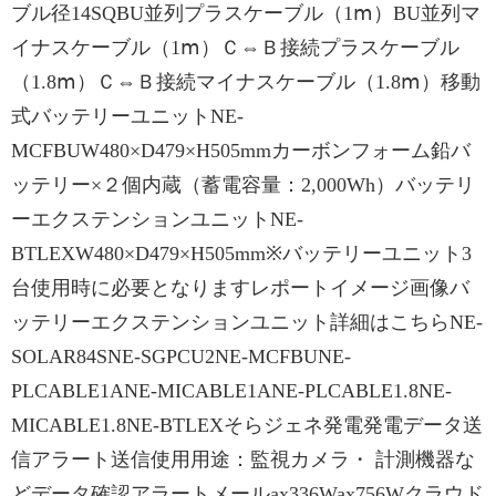
ブル径14SQBU並列プラスケーブル（1ⅿ）BU並列マ
イナスケーブル（1ⅿ）Ｃ⇔Ｂ接続プラスケーブル
（1.8ⅿ）Ｃ⇔Ｂ接続マイナスケーブル（1.8ⅿ）移動
式バッテリーユニットNE-
MCFBUW480×D479×H505mmカーボンフォーム鉛バ
ッテリー×２個内蔵（蓄電容量：2,000Wh）バッテリ
ーエクステンションユニットNE-
BTLEXW480×D479×H505mm※バッテリーユニット3
台使用時に必要となりますレポートイメージ画像バ
ッテリーエクステンションユニット詳細はこちらNE-
SOLAR84SNE-SGPCU2NE-MCFBUNE-
PLCABLE1ANE-MICABLE1ANE-PLCABLE1.8NE-
MICABLE1.8NE-BTLEXそらジェネ発電発電データ送
信アラート送信使用用途：監視カメラ・ 計測機器な
どデータ確認アラートメールax336Wax756Wクラウド