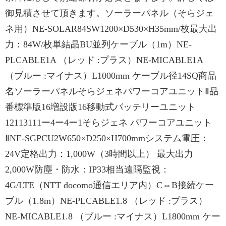
御見積させて頂きます。ソーラーパネル（そらジェ
ネ用）NE-SOLAR84SW1200×D530×H35mm/枚最大出
力：84W/枚単結晶BU並列ケーブル（1m）NE-
PLCABLE1A （レッド :プラス）NE-MICABLE1A
（ブルー :マイナス）L1000mm ケーブル径14SQ商品
名ソーラーパネルそらジェネパワーコアユニットⅡ品
番標準版16増設版16移動式バッテリーユニット
12113111ー4ー4ー1そらジェネ パワーコアユニット
ⅡNE-SGPCU2W650×D250×H700mmシステム電圧：
24V定格出力：1,000W（3時間以上） 最大出力
2,000W防塵・防水：IP33相当遠隔監視：
4G/LTE（NTT docomo通信エリア内）C⇔B接続ケー
ブル（1.8m）NE-PLCABLE1.8 （レッド :プラス）
NE-MICABLE1.8 （ブルー :マイナス）L1800mm ケー