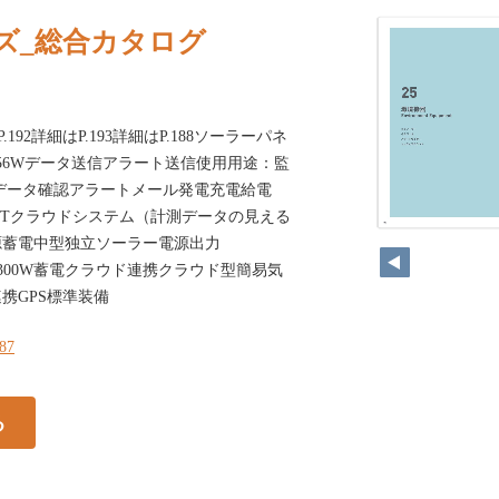
ズ_総合カタログ
はP.192詳細はP.193詳細はP.188ソーラーパネ
x756Wデータ送信アラート送信使用用途：監
データ確認アラートメール発電充電給電
000WhIoTクラウドシステム（計測データの見える
源蓄電中型独立ソーラー電源出力
00V300W蓄電クラウド連携クラウド型簡易気
携GPS標準装備
187
る