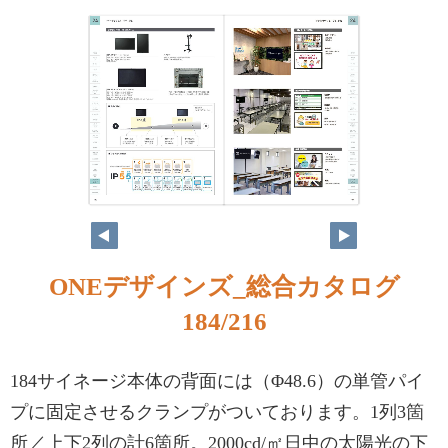
ONEデザインズ_総合カタログ
184/216
184サイネージ本体の背面には（Φ48.6）の単管パイ
プに固定させるクランプがついております。1列3箇
所／上下2列の計6箇所。2000cd/㎡日中の太陽光の下