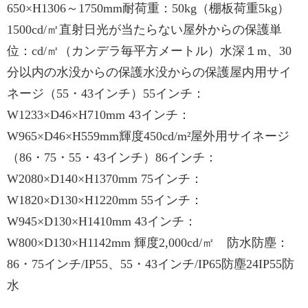
650×H1306～1750mm耐荷重：50kg（棚板荷重5kg）
1500cd/㎡直射日光が当たらない屋外からの保護単
位：cd/㎡（カンデラ毎平方メートル）水深１m、30
分以内の水没からの保護水没からの保護屋内用サイ
ネージ（55・43インチ）55インチ：
W1233×D46×H710mm 43インチ：
W965×D46×H559mm輝度450cd/m²屋外用サイネージ
（86・75・55・43インチ）86インチ：
W2080×D140×H1370mm 75インチ：
W1820×D130×H1220mm 55インチ：
W945×D130×H1410mm 43インチ：
W800×D130×H1142mm 輝度2,000cd/㎡ 防水防塵：
86・75インチ/IP55、55・43インチ/IP65防塵24IP55防
水