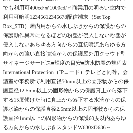
でも利用可400cd/㎡1000cd/㎡商業用の明るい室内で
利用可暗明12345612345678配信端末（Set Top
Box_STB）屋内用からの水しぶきからの保護からの
保護動作異常になるほどの粉塵が侵入しない粉塵が
侵入しないあらゆる方向からの直接噴流あらゆる方
向からの強い直接噴流からの保護屋外用クラウド型
サイネージサービス■輝度の目安■防水防塵の規程表
International Protection（IPコード）テレビと同等。会
議室や事務所で利用直径50mm以上の固形物からの保
護直径12.5mm以上の固形物からの保護真上から落下
する15度傾けた時に真上から落下する水滴からの保
護水滴からの保護直径2.5mm以上の固形物からの保
護直径1mm以上の固形物からの保護60度以内あらゆ
る方向からの水しぶきスタンドW630×D636～