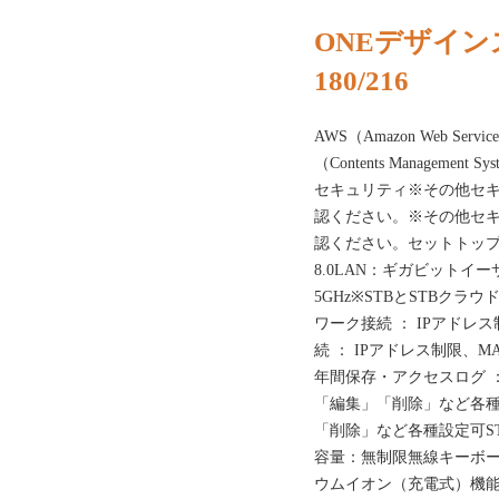
ONEデザイン
180/216
AWS（Amazon Web S
（Contents Manageme
セキュリティ※その他セ
認ください。※その他セ
認ください。セットトップボック
8.0LAN：ギガビットイーサネ
5GHz※STBとSTBク
ワーク接続 ： IPアドレ
続 ： IPアドレス制限、
年間保存・アクセスログ 
「編集」「削除」など各種
「削除」など各種設定可ST
容量：無制限無線キーボード
ウムイオン（充電式）機