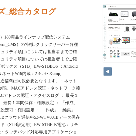
ズ_総合カタログ
ervice）180商品ラインナップ配信システム
nt System_CMS）の特徴5クリックサーバー各種
キュリティ項目については担当者までご確
キュリティ項目については担当者までご確
ス（STB）EW-STBEOS ：Android
ットWiﬁ内蔵：2.4GHz &amp;
ラウド通信料は同数必要となります。・ネット
ス制限、MACアドレス認証・ネットワーク接
MACアドレス認証・アクセスログ ： 最長１
： 最長１年間保存・権限設定 ： 「作成」
設定可・権限設定 ： 「作成」「編集」
Bクラウド通信料53-WTV001Eデータ保存
（STB設定用）EW-STBE-K電池：リチ
能：タッチパッド対応専用アプリケーショ