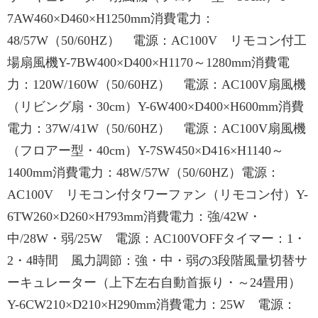
7AW460×D460×H1250mm消費電力：
48/57W（50/60HZ） 電源：AC100V リモコン付工
場扇風機Y-7BW400×D400×H1170～1280mm消費電
力：120W/160W（50/60HZ） 電源：AC100V扇風機
（リビング扇・30cm）Y-6W400×D400×H600mm消費
電力：37W/41W（50/60HZ） 電源：AC100V扇風機
（フロアー型・40cm）Y-7SW450×D416×H1140～
1400mm消費電力：48W/57W（50/60HZ）電源：
AC100V リモコン付タワーファン（リモコン付）Y-
6TW260×D260×H793mm消費電力：強/42W・
中/28W・弱/25W 電源：AC100VOFFタイマー：1・
2・4時間 風力調節：強・中・弱の3段階風量切替サ
ーキュレーター（上下左右自動首振り・～24畳用）
Y-6CW210×D210×H290mm消費電力：25W 電源：