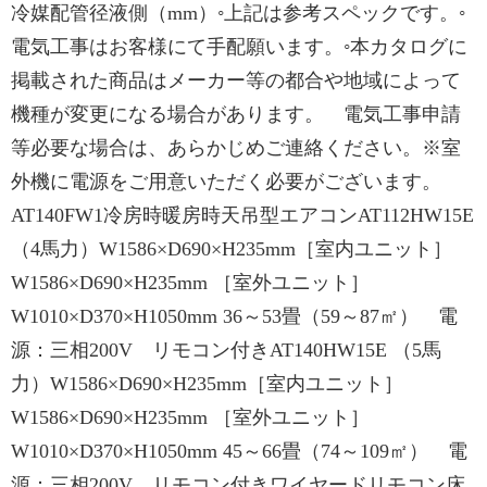
冷媒配管径液側（mm）◦上記は参考スペックです。◦
電気工事はお客様にて手配願います。◦本カタログに
掲載された商品はメーカー等の都合や地域によって
機種が変更になる場合があります。 電気工事申請
等必要な場合は、あらかじめご連絡ください。※室
外機に電源をご用意いただく必要がございます。
AT140FW1冷房時暖房時天吊型エアコンAT112HW15E
（4馬力）W1586×D690×H235mm［室内ユニット］
W1586×D690×H235mm ［室外ユニット］
W1010×D370×H1050mm 36～53畳（59～87㎡） 電
源：三相200V リモコン付きAT140HW15E （5馬
力）W1586×D690×H235mm［室内ユニット］
W1586×D690×H235mm ［室外ユニット］
W1010×D370×H1050mm 45～66畳（74～109㎡） 電
源：三相200V リモコン付きワイヤードリモコン床