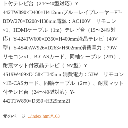
ト付テレビ台（24〜40型対応）Y-
442TW890×D400×H412mmブルーレイプレーヤーFE-
BDW270×D208×H38mm電源：AC100V リモコン
×1、HDMIケーブル（1m）テレビ台（19〜24型対
応）Y-424TW600×D350×H400mm液晶テレビ（40V
型）Y-4S40AW926×D263×H602mm消費電力：79W
リモコン×1、B-CASカード、同軸ケーブル（2ⅿ）、
耐震マット付液晶テレビ（19V型）Y-
4S19W469×D158×H345mm消費電力：53W リモコン
×1B-CASカード、同軸ケーブル（2ⅿ）、耐震マット
付テレビ台（24〜40型対応）Y-
442T1W890×D350×H329mm21
元のページ
../index.html#163