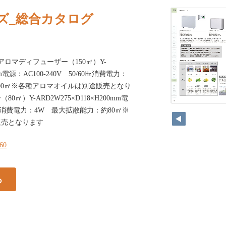
ズ_総合カタログ
アロマディフューザー（150㎡）Y-
1mm電源：AC100-240V 50/60㎐消費電力：
500㎡※各種アロマオイルは別途販売となり
㎡）Y-ARD2W275×D118×H200mm電
/60㎐消費電力：4W 最大拡散能力：約80㎡※
販売となります
160
る