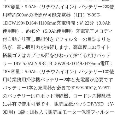
18V容量：5.0Ah（リチウムイオン）バッテリー2本使
用時約500㎡の掃除が可能充電器（1口）Y-9ST-
1DCW190×D164×H106mm充電時間：約22分（3.0Ah
使用時）、約45分（5.0Ah使用時）充電完了メロディ
付自動チリ落し機能付きでフィルターの目詰まりを
防ぎ、高い吸引力が持続します。高輝度LEDライト
搭載ゴミはカプセル部をひねって捨てるだけバッテ
リー 18V 5.0AhY-9RC-BL5W208×D149×H79mm電圧：
18V容量：5.0Ah（リチウムイオン）バッテリー1本使
用時業務用掃除機バッテリー2本と充電器が必要です
バッテリー1本と充電器が必要です※Y-9RCとY-9ST
のバッテリーはロボット掃除機、コードレス掃除機
に共有で使用可能です。販売品紙パックDP/Y9D （Y-
9D用）1袋：10枚入り販売品モーター保護フィルター