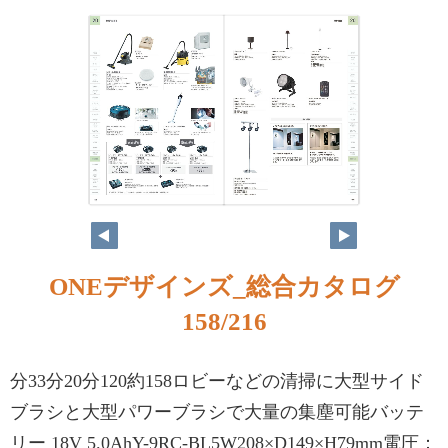
ONEデザインズ_総合カタログ
158/216
分33分20分120約158ロビーなどの清掃に大型サイド
ブラシと大型パワーブラシで大量の集塵可能バッテ
リー 18V 5.0AhY-9RC-BL5W208×D149×H79mm電圧：