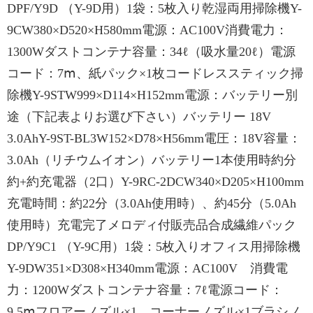
DPF/Y9D （Y-9D用）1袋：5枚入り乾湿両用掃除機Y-
9CW380×D520×H580mm電源：AC100V消費電力：
1300Wダストコンテナ容量：34ℓ（吸水量20ℓ）電源
コード：7ⅿ、紙パック×1枚コードレススティック掃
除機Y-9STW999×D114×H152mm電源：バッテリー別
途（下記表よりお選び下さい）バッテリー 18V
3.0AhY-9ST-BL3W152×D78×H56mm電圧：18V容量：
3.0Ah（リチウムイオン）バッテリー1本使用時約分
約+約充電器（2口）Y-9RC-2DCW340×D205×H100mm
充電時間：約22分（3.0Ah使用時）、約45分（5.0Ah
使用時）充電完了メロディ付販売品合成繊維パック
DP/Y9C1 （Y-9C用）1袋：5枚入りオフィス用掃除機
Y-9DW351×D308×H340mm電源：AC100V 消費電
力：1200Wダストコンテナ容量：7ℓ電源コード：
9.5ⅿフロアーノズル×1、コーナーノズル×1ブラシノ