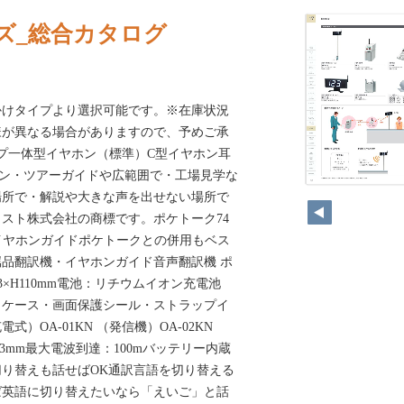
ズ_総合カタログ
かけタイプより選択可能です。※在庫状況
様が異なる場合がありますので、予めご承
ップ一体型イヤホン（標準）C型イヤホン耳
ホン・ツアーガイドや広範囲で・工場見学な
場所で・解説や大きな声を出せない場所で
スト株式会社の商標です。ポケトーク74
イヤホンガイドポケトークとの併用もベス
品翻訳機・イヤホンガイド音声翻訳機 ポ
15.3×H110mm電池：リチウムイオン充電池
：ケース・画面保護シール・ストラップイ
）OA-01KN （発信機）OA-02KN
×H83mm最大電波到達：100mバッテリー内蔵
切り替えも話せばOK通訳言語を切り替える
ば英語に切り替えたいなら「えいご」と話