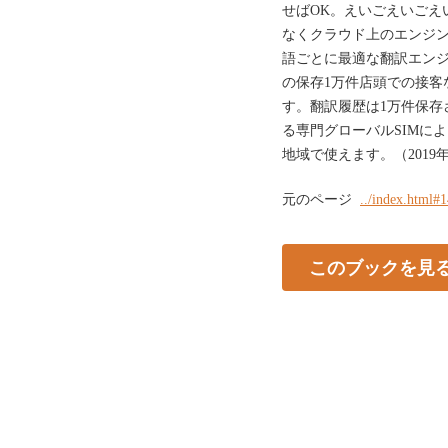
せばOK。えいごえいごえ
なくクラウド上のエンジ
語ごとに最適な翻訳エン
の保存1万件店頭での接客
す。翻訳履歴は1万件保存
る専門グローバルSIMによ
地域で使えます。（201
元のページ
../index.html#
このブックを見