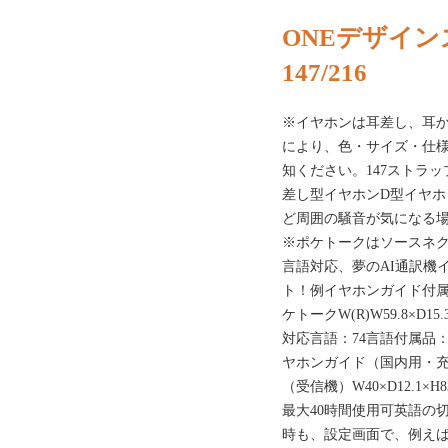
ONEデザイン
147/216
※イヤホンは耳差し、耳
により、色・サイズ・仕
知ください。147ストラ
差し型イヤホンD型イヤ
ど周囲の騒音が気になる
※ポケトークはソースネク
言語対応、夢のAI通訳機
ト！例イヤホンガイド付属
ケトークW(R)W59.8×D
対応言語：74言語付属品
ヤホンガイド（国内用・充電式
（受信機）W40×D12.1
最大40時間使用可英語の
時も、設定画面で、例え