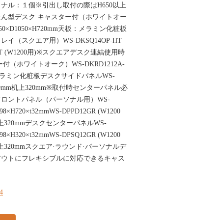
ナル：１個※引出し取付の際はH650以上
ん型デスク キャスター付（ホワイトオー
1650×D1050×H720mm天板：メラミン化粧板
（スクエア用）WS-DKSQ14OP-HT
P-HT (W1200用)※スクエアデスク連結使用時
（ホワイトオーク）WS-DKRD1212A-
板：メラミン化粧板デスクサイドパネルWS-
0×t20mm机上320mm※取付時センターパネル必
ロントパネル（パーソナル用）WS-
98×H720×t32mmWS-DPPD12GR (W1200
mm机上320mmデスクセンターパネルWS-
98×H320×t32mmWS-DPSQ12GR (W1200
mm机上320mmスクエア·ラウンド·パーソナルデ
アウトにフレキシブルに対応できるキャス
14