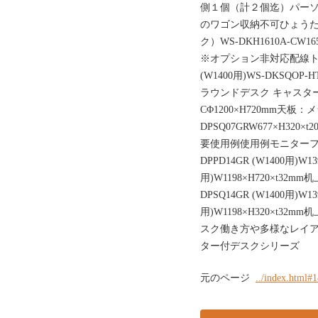
側１個（計２個迄）パーソ
のワゴン収納不可ひょうた
ク）WS-DKH1610A-CW
※オプション非対応配線トレイ
(W1400用)WS-DKSQO
ラウンドデスク キャスター付
CΦ1200×H720mm天
DPSQ07GRW677×H32
要使用例使用例モニターフ
DPPD14GR (W1400用)W13
用)W1198×H720×t32
DPSQ14GR (W1400用)W13
用)W1198×H320×t32
スク働き方や多様なレイ
ター付デスクシリーズ
元のページ
../index.html#