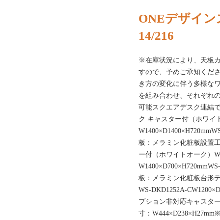
ONEデザイン
14/216
※在庫状況により、天板
すので、予めご承知くださ
き方の変化に伴う多様な
を組み合わせ、それぞれ
可能スクエアデスク連結
ク キャスター付（ホワイトオ
W1400×D1400×H720mmWS
板：メラミン化粧板設置工
ー付（ホワイトオーク）WS-D
W1400×D700×H720mmWS
板：メラミン化粧板台形デ
WS-DKD1252A-CW12
プション非対応キャスター付
寸：W444×D238×H2