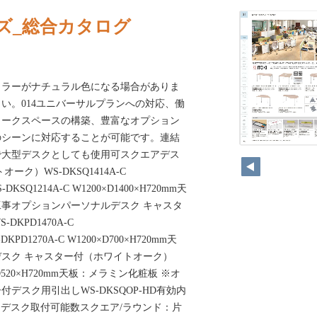
ズ_総合カタログ
カラーがナチュラル色になる場合がありま
い。014ユニバーサルプランへの対応、働
ワークスペースの構築、豊富なオプション
のシーンに対応することが可能です。連結
で大型デスクとしても使用可スクエアデス
ーク）WS-DKSQ1414A-C
-DKSQ1214A-C W1200×D1400×H720mm天
事オプションパーソナルデスク キャスタ
KPD1470A-C
-DKPD1270A-C W1200×D700×H720mm天
スク キャスター付（ホワイトオーク）
00×D520×H720mm天板：メラミン化粧板 ※オ
デスク用引出しWS-DKSQOP-HD有効内
7mm※デスク取付可能数スクエア/ラウンド：片