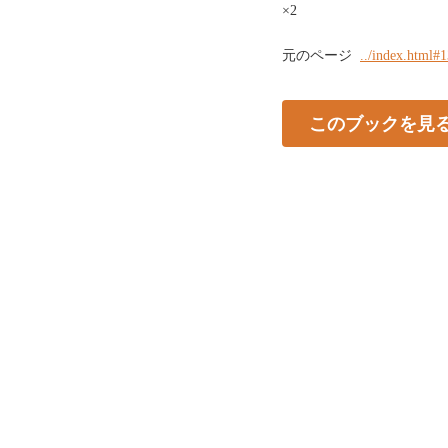
×2
元のページ
../index.html#
このブックを見