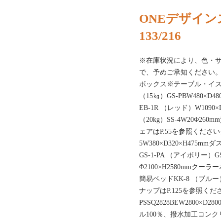
ONEデザイン
133/216
※在庫状況により、色・
で、予めご承知ください。
ボックス※テーブル・イ
（15㎏）GS-PBW480×D
EB-1R （レッド）W1090
（20kg）SS-4W20Φ2
ェアはP.55を参照ください
5W380×D320×H475mm
GS-1-PA （アイボリー）G
Φ2100×H2580mmクーラ
簡易ベッドKK-8 （ブルー）
ナップはP.125を参照く
PSSQ2828BEW2800×
ル100％、撥水加工コンク