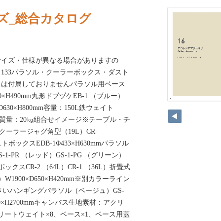
ズ_総合カタログ
サイズ・仕様が異なる場合がありますの
133パラソル・クーラーボックス・ダスト
スは付属しておりませんパラソル用ベース
480×H490mm丸形ドブヅケEB-1 （ブルー）
×D630×H800mm容量：150L鉄ウェイト
60mm質量：20㎏組合せイメージ※テーブル・チ
クーラージャグ角型（19L）CR-
ダストボックスEDB-1Φ433×H630mmパラソル
S-1-PR （レッド）GS-1-PG （グリーン）
ーボックスCR-2 （64L）CR-1 （36L）折畳式
W1900×D650×H420mm※別カラーライン
ださいハンギングパラソル（ベージュ）GS-
D2800×H2700mmキャンバス生地素材：アクリ
リートウェイト×8、ベース×1、ベース用蓋