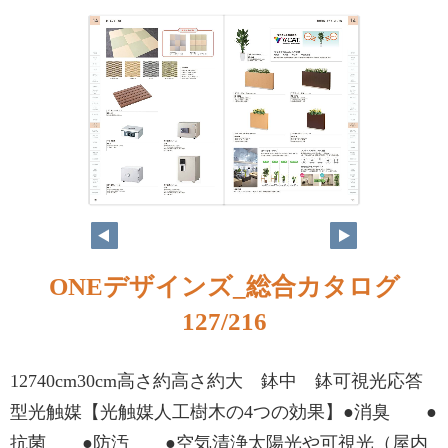
ONEデザインズ_総合カタログ
127/216
12740cm30cm高さ約高さ約大 鉢中 鉢可視光応答
型光触媒【光触媒人工樹木の4つの効果】●消臭 ●
抗菌 ●防汚 ●空気清浄太陽光や可視光（屋内