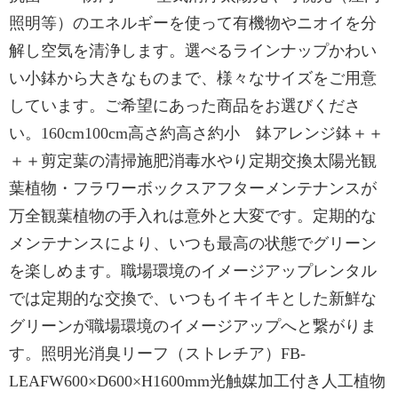
照明等）のエネルギーを使って有機物やニオイを分
解し空気を清浄します。選べるラインナップかわい
い小鉢から大きなものまで、様々なサイズをご用意
しています。ご希望にあった商品をお選びくださ
い。160cm100cm高さ約高さ約小 鉢アレンジ鉢＋＋
＋＋剪定葉の清掃施肥消毒水やり定期交換太陽光観
葉植物・フラワーボックスアフターメンテナンスが
万全観葉植物の手入れは意外と大変です。定期的な
メンテナンスにより、いつも最高の状態でグリーン
を楽しめます。職場環境のイメージアップレンタル
では定期的な交換で、いつもイキイキとした新鮮な
グリーンが職場環境のイメージアップへと繋がりま
す。照明光消臭リーフ（ストレチア）FB-
LEAFW600×D600×H1600mm光触媒加工付き人工植物