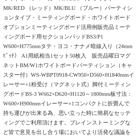
MK/RED （レッド）MK/BLU （ブルー）パーティシ
ョンタイプ・ミーティングボード・ホワイトボード
オプションミーティングボード活用例販売品ミーテ
ィングボード用セクションパッドBS3/P1
W600×H775mmタテ・ヨコ・ナナメ暗線入り（24mm
ﾋﾟｯﾁ） A1用紙相当1セット50枚入 販売品曜日マグ
ネットBM/W1ホワイトボードパーティション（キャ
スター付）WS-WBPT0918-CW950×D560×H1840mmイ
レーサー×1粉受け（マグネット式）脚付ミーティン
グボードBS-3 W662×D620×H1120～1800mm板寸法：
W600×H900mmイレーサー×1コンパクトに折畳んで
持ち運びが出来る為、思い立った時に簡易なセッテ
ィングでご利用頂けます。ブレインストーミングな
ど皆で意見を出し合う場においてより活発な議論を