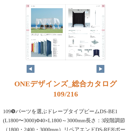
ONEデザインズ_総合カタログ
109/216
109❾パーツを選ぶドレープタイプビームDS-BE1
(L1800〜3000)Φ40×L1800～3000mm長さ：3段階調節
（1800・2400・3000mm）リペアエンドDS-RE※ポー