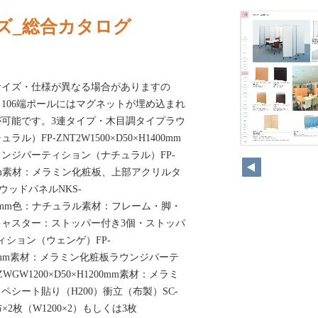
ズ_総合カタログ
サイズ・仕様が異なる場合がありますの
106端ポールにはマグネットが埋め込まれ
可能です。3連タイプ・木目調タイプラウ
）FP-ZNT2W1500×D50×H1400mm
ンジパーティション（ナチュラル）FP-
1200mm素材：メラミン化粧板、上部アクリルタ
ウッドパネルNKS-
H1550mm色：ナチュラル素材：フレーム・脚・
ャスター：ストッパー付き3個・ストッパ
ィション（ウェンゲ）FP-
1400mm素材：メラミン化粧板ラウンジパーテ
GW1200×D50×H1200mm素材：メラミ
シート貼り（H200）衝立（布製）SC-
mm布×2枚（W1200×2）もしくは3枚