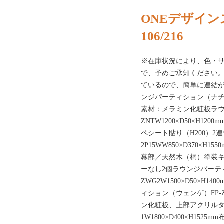
ONEデザイン
106/216
※在庫状況により、色・
で、予めご承知ください。
ているので、簡単に連結が
ンジパーティション（ナチュラル
素材：メラミン化粧板ラウ
ZNTW1200×D50×H
ペシート貼り（H200）2連
2P15WW850×D370×
幕部／天然木（桐）塗装キ
ーなし2個ラウンジパーテ
ZWG2W1500×D50×H
ィション（ウェンゲ）FP-ZW
ン化粧板、上部アクリルタペ
1W1800×D400×H1525