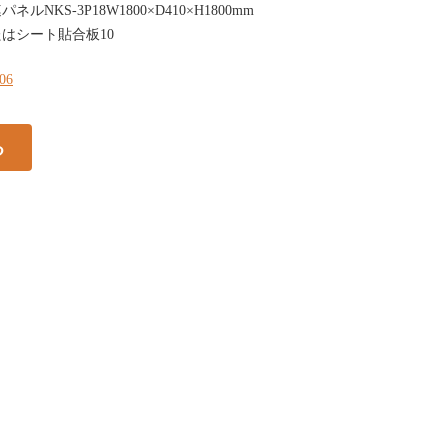
パネルNKS-3P18W1800×D410×H1800mm
はシート貼合板10
106
る