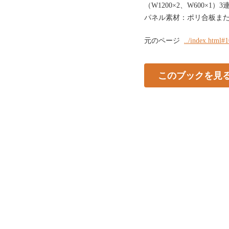
（W1200×2、W600×1）3連
パネル素材：ポリ合板また
元のページ
../index.html#
このブックを見