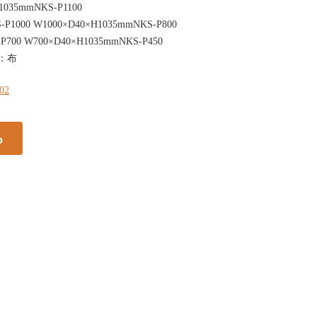
1035mmNKS-P1100
-P1000 W1000×D40×H1035mmNKS-P800
P700 W700×D40×H1035mmNKS-P450
地：布
102
る