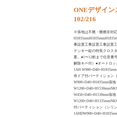
ONEデザイン
102/216
※張地は不燃・難燃非対
H1835mmH1835mmH183
事設置工事設置工事設置
テンキー錠の特長クロスタ
要。●1〜12桁まで任意
解除キー付）●オートロック
1AH W900×D40×H1835m
布ドア付パーティション（テ
W900×D40×H1835mm
W1200×D40×H1530mmNKS
W450×D40×H1530mm
W1200×D40×H1335mmN
付パーティション（シリンダ
1AHDW900×D40×H1